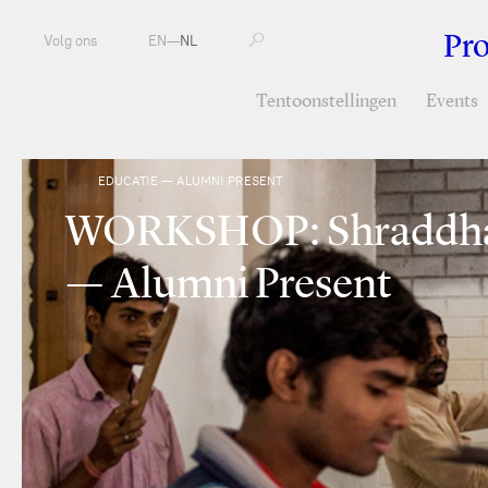
Pr
Volg ons
EN
—
NL
Tentoonstellingen
Events
EDUCATIE — ALUMNI PRESENT
WORKSHOP: Shraddha
— Alumni Present