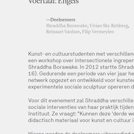
Voertaal: Engels
—Deelnemers
Shraddha Borawake
,
Vivian Sky Rehberg
,
Reinaart Vanhoe
,
Filip Vermeylen
Kunst- en cultuurstudenten met verschille
een workshop over intersectionele ingrepen 
Shraddha Borawake. In 2012 startte Shradd
16). Gedurende een periode van vier jaar he
netwerk opgezet en ontwikkeld voor kunsten
experimentele sociale sculptuur opereren do
Voor dit evenement zal Shraddha verschille
sociale interventies van haar praktijk tijden
Instituut. Ze vraagt: "Kunnen deze 'derde 
didactisch materiaal voor kunst en cultuur 
Hierna worden de deelnemers uitgenodigd o