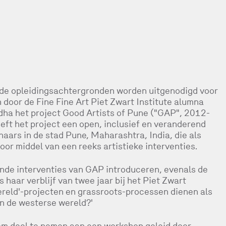
nde opleidingsachtergronden worden uitgenodigd voor
door de Fine Fine Art Piet Zwart Institute alumna
ha het project Good Artists of Pune ("GAP", 2012-
eft het project een open, inclusief en veranderend
aars in de stad Pune, Maharashtra, India, die als
or middel van een reeks artistieke interventies.
nde interventies van GAP introduceren, evenals de
s haar verblijf van twee jaar bij het Piet Zwart
wereld'-projecten en grassroots-processen dienen als
in de westerse wereld?'
m deel te nemen aan een workshop geleid door