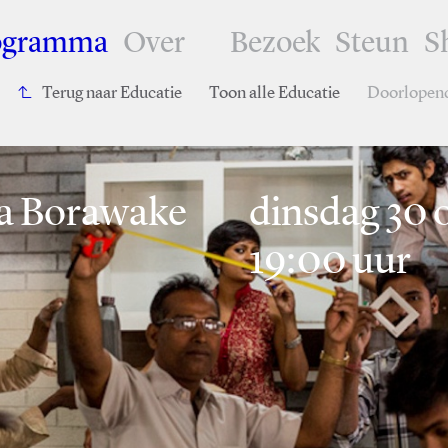
ogramma
Over
Bezoek
Steun
S
Terug naar Educatie
Toon alle Educatie
Doorlopen
 Borawake
dinsdag 30 o
19:00 uur