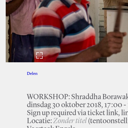
Delen
Facebook
Twitter
WORKSHOP: Shraddha Borawake
dinsdag 30 oktober 2018, 17:00 -
Sign up required via ticket link, li
Locatie:
Zonder titel
(tentoonstell