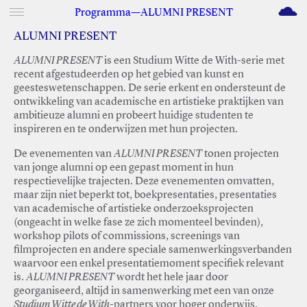
M
Programma—ALUMNI PRESENT
ALUMNI PRESENT
ALUMNI PRESENT
is een Studium Witte de With-serie met
recent afgestudeerden op het gebied van kunst en
geesteswetenschappen. De serie erkent en ondersteunt de
ontwikkeling van academische en artistieke praktijken van
ambitieuze alumni en probeert huidige studenten te
inspireren en te onderwijzen met hun projecten.
De evenementen van
ALUMNI PRESENT
tonen projecten
van jonge alumni op een gepast moment in hun
respectievelijke trajecten. Deze evenementen omvatten,
maar zijn niet beperkt tot, boekpresentaties, presentaties
van academische of artistieke onderzoeksprojecten
(ongeacht in welke fase ze zich momenteel bevinden),
workshop pilots of commissions, screenings van
filmprojecten en andere speciale samenwerkingsverbanden
waarvoor een enkel presentatiemoment specifiek relevant
is.
ALUMNI PRESENT
wordt het hele jaar door
georganiseerd, altijd in samenwerking met een van onze
Studium Witte de With
-partners voor hoger onderwijs.