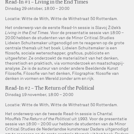
Read-In #1 – Living in the End Times
Dinsdag 29 oktober, 18:00 – 20:00
Locatie: Witte de With, Witte de Withstraat 50 Rotterdam.
Het onderwerp van de eerste Read-In sessie is Slavoj Žižek’s
Living in the End Times
. Voor de presentatie sessie van 18:00 –
20:00 hebben de studenten van de Minor Critical Studies
Lidwien Schuitemaker uitgenodigd om te reageren op de grote
centrale thema’s uit het boek. Lidwien Schuitemaker is een
filosofe, sociale wetenschapper, graficus, publiciste en
uitgeefster. Ze onderzoekt de materialiteit van het denken,
theoretisch en praktisch, via vormonderzoek en maatschappij-
analyse. Ze is de auteur van onder andere Beeldende Kunst
Filosofie, Filosofie van het denken, Filographie: filosofie van
denken in vormen en Wereld zonder arm en rijk.
Read-In #2 – The Return of the Political
Dinsdag 19 november, 18:00 – 20:00
Locatie: Witte de With, Witte de Withstraat 50 Rotterdam.
Het onderwerp van de tweede Read-In sessie is Chantal
Mouffe’s
The Return of the Political
uit 1993. Voor de presentatie
sessie van 18:00 – 20:00 uur hebben de studenten van de Minor
Critical Studies de Nederlandse kunstenaar Dadara uitgenodigd