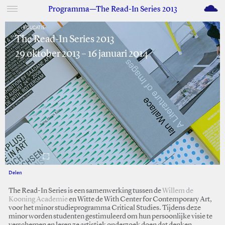
M
Programma—The Read-In Series 2013
EDUCATIE
The Read-In Series 2013
29 oktober 2013 – 16 januari 2014
Delen
Facebook
Twitter
The Read-In Series is een samenwerking tussen de
Willem de
Kooning Academie
en Witte de With Center for Contemporary Art,
voor het minor studieprogramma Critical Studies. Tijdens deze
minor worden studenten gestimuleerd om hun persoonlijke visie te