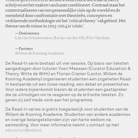
verscherpen en leren ze artistiek onderzoek doen dat denken,
schrijven en het maken van kunst combineert. Centraal staat het
contextualiseren van een persoonlijke visie op de wereld en de
mensheid door confrontatie met theorieën, concepten en
verklarende methodologie uit het ‘critical theory’ vakgebied. Het
thema van de minor in 2013-2014 is ‘crisis’.
—Deelnemers
Lidwien Schuitemaker
,
Ravian van den Hil
,
Wim Nijenhuis
—Partners
Willem de Kooning Academie
De Read-In serie bestaat uit vier sessies. Op basis van teksten
aangedragen door tutoren Yoeri Meessen (Curator Education &
Theory, Witte de With) en Florian Cramer (Lector, Willem de
Kooning Academy) organiseren studenten een zogeheten Read-
In bestaande uit een close-reading, een debat en presentaties.
Voor iedere bijeenkomst kiezen de studenten een gastspreker
die ze uitnodigen om te reageren op de kritische teksten. Zo
geven zij zelf mede vorm aan het programma.
De Read-In series is gratis toegankelijk voor studenten van de
Willem de Kooning Academie. Studenten van andere academies
en overige belangstellenden zijn van harte welkom na
aanmelding. Voor meer informatie neemt u contact op met
education@wdw.nl
.