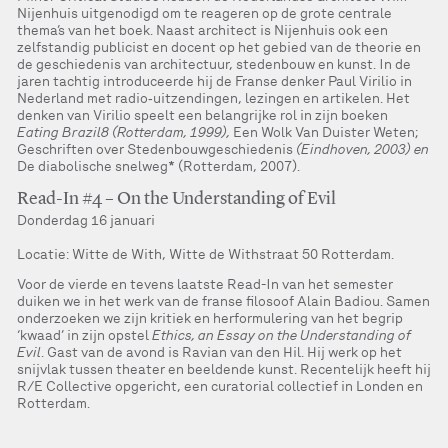
Nijenhuis uitgenodigd om te reageren op de grote centrale
thema’s van het boek. Naast architect is Nijenhuis ook een
zelfstandig publicist en docent op het gebied van de theorie en
de geschiedenis van architectuur, stedenbouw en kunst. In de
jaren tachtig introduceerde hij de Franse denker Paul Virilio in
Nederland met radio‐uitzendingen, lezingen en artikelen. Het
denken van Virilio speelt een belangrijke rol in zijn boeken
Eating Brazil8 (Rotterdam, 1999),
Een Wolk Van Duister Weten;
Geschriften over Stedenbouwgeschiedenis
(Eindhoven, 2003) en
De diabolische snelweg* (Rotterdam, 2007).
Read-In #4 – On the Understanding of Evil
Donderdag 16 januari
Locatie: Witte de With, Witte de Withstraat 50 Rotterdam.
Voor de vierde en tevens laatste Read-In van het semester
duiken we in het werk van de franse filosoof Alain Badiou. Samen
onderzoeken we zijn kritiek en herformulering van het begrip
‘kwaad’ in zijn opstel
Ethics, an Essay on the Understanding of
Evil
. Gast van de avond is Ravian van den Hil. Hij werk op het
snijvlak tussen theater en beeldende kunst. Recentelijk heeft hij
R/E Collective opgericht, een curatorial collectief in Londen en
Rotterdam.