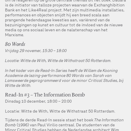
om te reageren op de grote centrale thema’s uit het boek. Dadara
is de initiator van talloze projecten waarvan de Exchanghibition
Bank en het Like4Real project. Met zijn multimedia installaties,
performances en objecten snijdt hij een breed scala aan
prangende hedendaagse kwesties aan, variërend van de
bezuinigingen op kunst en cultuur tot de invloed van de nieuwe
media op ons sociaal leven en de nalatenschap van het
Marxisme.
80 Words
Vrijdag 29 novemer, 15:30 – 18:00
Locatie: Witte de With, Witte de Withstraat 50 Rotterdam.
In het kader van de Read-In Series heeft de Willem de Kooning
Academie de lezing-performance 80 Words van Sarah van
Lamsweerde geprogrammeerd voor de minor Critical Studies, bij
Witte de With.
Read-In #3 – The Information Bomb
Dinsdag 10 december, 18:00 – 20:00
Locatie: Witte de With, Witte de Withstraat 50 Rotterdam.
Tijdens de derde Read-In sessie staat het boek
The Information
Bomb
(1996) van Paul Virilio centraal. De studenten van de
Minor Critical Studies hebben de Nederlandse architect Wim