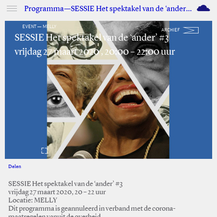
M
Programma—SESSIE Het spektakel van de ‘ander’ #3
EVENT — MELLY
ARCHIEF
SESSIE Het spektakel van de ‘ander’ #3
vrijdag 27 maart 2020 , 20:00 – 22:00 uur
Delen
Facebook
Twitter
SESSIE Het spektakel van de ‘ander’ #3
vrijdag 27 maart 2020, 20 – 22 uur
Locatie: MELLY
Dit programma is geannuleerd in verband met de corona-