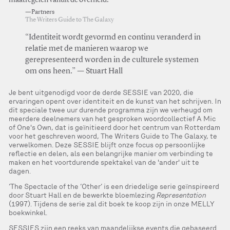
maatregelen vanuit de overheid.
—Partners
The Writers Guide to The Galaxy
“Identiteit wordt gevormd en continu veranderd in
relatie met de manieren waarop we
gerepresenteerd worden in de culturele systemen
om ons heen.” — Stuart Hall
Je bent uitgenodigd voor de derde SESSIE van 2020, die
ervaringen opent over identiteit en de kunst van het schrijven. In
dit speciale twee uur durende programma zijn we verheugd om
meerdere deelnemers van het gesproken woordcollectief A Mic
of One's Own, dat is geïnitieerd door het centrum van Rotterdam
voor het geschreven woord, The Writers Guide to The Galaxy, te
verwelkomen. Deze SESSIE blijft onze focus op persoonlijke
reflectie en delen, als een belangrijke manier om verbinding te
maken en het voortdurende spektakel van de 'ander' uit te
dagen.
‘The Spectacle of the ‘Other’ is een driedelige serie geïnspireerd
door Stuart Hall en de bewerkte bloemlezing
Representation
(1997). Tijdens de serie zal dit boek te koop zijn in onze MELLY
boekwinkel.
SESSIES zijn een reeks van maandelijkse events die gebaseerd