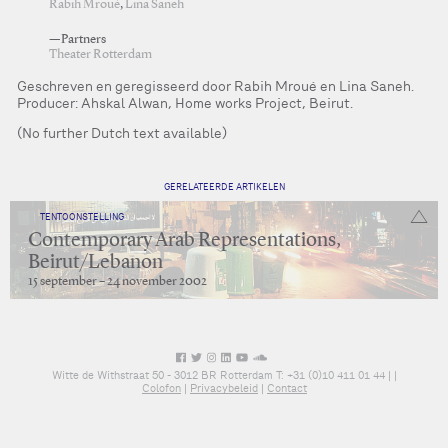
Rabih Mroué
,
Lina Saneh
—Partners
Theater Rotterdam
Geschreven en geregisseerd door Rabih Mroué en Lina Saneh.
Producer: Ahskal Alwan, Home works Project, Beirut.
(No further Dutch text available)
GERELATEERDE ARTIKELEN
TENTOONSTELLING
Contemporary Arab Representations,
Beirut/Lebanon
15 september – 24 november 2002
Witte de Withstraat 50 - 3012 BR Rotterdam T: +31 (0)10 411 01 44 |
|
Colofon
|
Privacybeleid
|
Contact