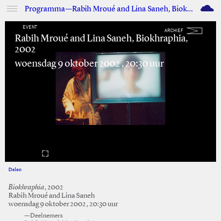
M
Programma—Rabih Mroué and Lina Saneh, Biokhraphia, 2002
EVENT
ARCHIEF
Rabih Mroué and Lina Saneh, Biokhraphia,
2002
woensdag 9 oktober 2002 , 20:30 uur
Delen
Facebook
Twitter
Biokhraphia
, 2002
Rabih Mroué and Lina Saneh
woensdag 9 oktober 2002, 20:30 uur
—Deelnemers