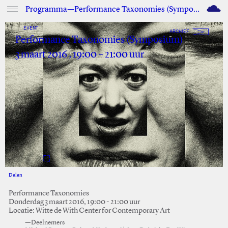
M
Programma—Performance Taxonomies (Symposium)
EVENT
ARCHIEF
Performance Taxonomies (Symposium)
3 maart 2016 , 19:00 – 21:00 uur
Delen
Facebook
Twitter
Performance Taxonomies
Donderdag 3 maart 2016, 19:00 - 21:00 uur
Locatie: Witte de With Center for Contemporary Art
—Deelnemers