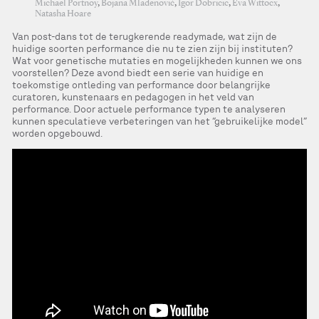
Michael Portnoy
,
Bojana Mladenović
,
Igor Dobricic
,
Eva Wittocx
,
Natasha Hoare
Van post-dans tot de terugkerende readymade, wat zijn de
huidige soorten performance die nu te zien zijn bij instituten?
Wat voor genetische mutaties en mogelijkheden kunnen we ons
voorstellen? Deze avond biedt een serie van huidige en
toekomstige ontleding van performance door belangrijke
curatoren, kunstenaars en pedagogen in het veld van
performance. Door actuele performance typen te analyseren
kunnen speculatieve verbeteringen van het “gebruikelijke model”
worden opgebouwd.