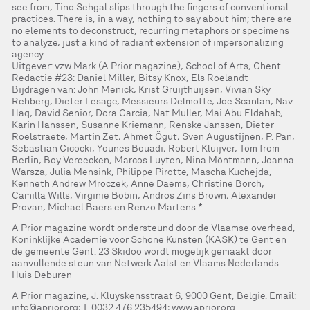
see from, Tino Sehgal slips through the fingers of conventional
practices. There is, in a way, nothing to say about him; there are
no elements to deconstruct, recurring metaphors or specimens
to analyze, just a kind of radiant extension of impersonalizing
agency.
Uitgever: vzw Mark (A Prior magazine), School of Arts, Ghent
Redactie #23: Daniel Miller, Bitsy Knox, Els Roelandt
Bijdragen van: John Menick, Krist Gruijthuijsen, Vivian Sky
Rehberg, Dieter Lesage, Messieurs Delmotte, Joe Scanlan, Nav
Haq, David Senior, Dora Garcia, Nat Muller, Mai Abu Eldahab,
Karin Hanssen, Susanne Kriemann, Renske Janssen, Dieter
Roelstraete, Martin Zet, Ahmet Ögüt, Sven Augustijnen, P. Pan,
Sebastian Cicocki, Younes Bouadi, Robert Kluijver, Tom from
Berlin, Boy Vereecken, Marcos Luyten, Nina Möntmann, Joanna
Warsza, Julia Mensink, Philippe Pirotte, Mascha Kuchejda,
Kenneth Andrew Mroczek, Anne Daems, Christine Borch,
Camilla Wills, Virginie Bobin, Andros Zins Brown, Alexander
Provan, Michael Baers en Renzo Martens.*
A Prior magazine wordt ondersteund door de Vlaamse overhead,
Koninklijke Academie voor Schone Kunsten (KASK) te Gent en
de gemeente Gent. 23 Skidoo wordt mogelijk gemaakt door
aanvullende steun van Netwerk Aalst en Vlaams Nederlands
Huis Deburen
A Prior magazine, J. Kluyskensstraat 6, 9000 Gent, België. Email:
info@aprior.org
; T. 0032 476 235494; www.aprior.org