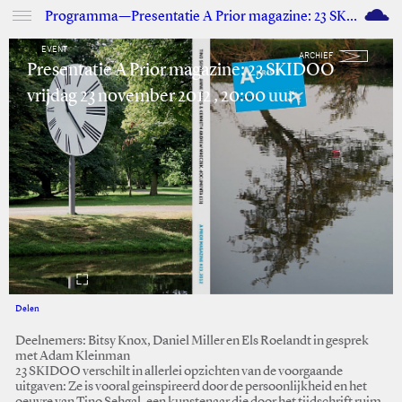
M
Programma—Presentatie A Prior magazine: 23 SKIDOO
EVENT
ARCHIEF
Presentatie A Prior magazine: 23 SKIDOO
vrijdag 23 november 2012 , 20:00 uur
Delen
Facebook
Twitter
Deelnemers: Bitsy Knox, Daniel Miller en Els Roelandt in gesprek
met Adam Kleinman
23 SKIDOO verschilt in allerlei opzichten van de voorgaande
uitgaven: Ze is vooral geinspireerd door de persoonlijkheid en het