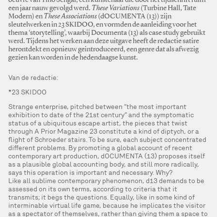
oeuvre van Tino Sehgal, een kunstenaar die door het tijdschrift ruim
een jaar nauw gevolgd werd.
These Variations
(Turbine Hall, Tate
Modern) en
These Associations
(dOCUMENTA (13)) zijn
sleutelwerken in 23 SKIDOO, en vormden de aanleiding voor het
thema ‘storytelling’, waarbij Documenta (13) als case study gebruikt
werd. Tijdens het werken aan deze uitgave heeft de redactie satire
herontdekt en opnieuw geintroduceerd, een genre dat als afwezig
gezien kan worden in de hedendaagse kunst.
Van de redactie:
*23 SKIDOO
Strange enterprise, pitched between “the most important
exhibition to date of the 21st century” and the symptomatic
status of a ubiquitous escape artist, the pieces that twist
through A Prior Magazine 23 constitute a kind of diptych, or a
flight of Schroeder stairs. To be sure, each subject concentrated
different problems. By promoting a global account of recent
contemporary art production, dOCUMENTA (13) proposes itself
as a plausible global accounting body, and still more radically,
says this operation is important and necessary. Why?
Like all sublime contemporary phenomenon, d13 demands to be
assessed on its own terms, according to criteria that it
transmits; it begs the questions. Equally, like in some kind of
interminable virtual life game, because he implicates the visitor
as a spectator of themselves, rather than giving them a space to