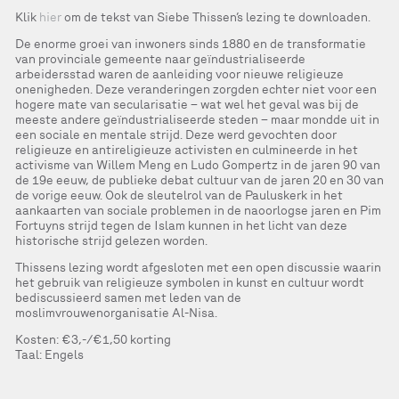
Klik
hier
om de tekst van Siebe Thissen’s lezing te downloaden.
De enorme groei van inwoners sinds 1880 en de transformatie
van provinciale gemeente naar geïndustrialiseerde
arbeidersstad waren de aanleiding voor nieuwe religieuze
onenigheden. Deze veranderingen zorgden echter niet voor een
hogere mate van secularisatie – wat wel het geval was bij de
meeste andere geïndustrialiseerde steden – maar mondde uit in
een sociale en mentale strijd. Deze werd gevochten door
religieuze en antireligieuze activisten en culmineerde in het
activisme van Willem Meng en Ludo Gompertz in de jaren 90 van
de 19e eeuw, de publieke debat cultuur van de jaren 20 en 30 van
de vorige eeuw. Ook de sleutelrol van de Pauluskerk in het
aankaarten van sociale problemen in de naoorlogse jaren en Pim
Fortuyns strijd tegen de Islam kunnen in het licht van deze
historische strijd gelezen worden.
Thissens lezing wordt afgesloten met een open discussie waarin
het gebruik van religieuze symbolen in kunst en cultuur wordt
bediscussieerd samen met leden van de
moslimvrouwenorganisatie Al-Nisa.
Kosten: €3,-/€1,50 korting
Taal: Engels