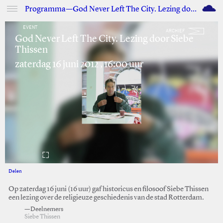
M
Programma—God Never Left The City. Lezing door Siebe Thissen
EVENT
ARCHIEF
God Never Left The City. Lezing door Siebe
Thissen
zaterdag 16 juni 2012 , 16:00 uur
Delen
Facebook
Twitter
Op zaterdag 16 juni (16 uur) gaf historicus en filosoof Siebe Thissen
een lezing over de religieuze geschiedenis van de stad Rotterdam.
—Deelnemers
Siebe Thissen