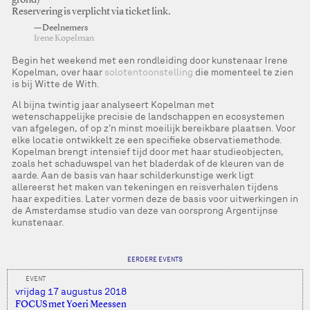
grond)
Reservering is verplicht via ticket link.
—Deelnemers
Irene Kopelman
Begin het weekend met een rondleiding door kunstenaar Irene
Kopelman, over haar
solotentoonstelling
die momenteel te zien
is bij Witte de With.
Al bijna twintig jaar analyseert Kopelman met
wetenschappelijke precisie de landschappen en ecosystemen
van afgelegen, of op z’n minst moeilijk bereikbare plaatsen. Voor
elke locatie ontwikkelt ze een specifieke observatiemethode.
Kopelman brengt intensief tijd door met haar studieobjecten,
zoals het schaduwspel van het bladerdak of de kleuren van de
aarde. Aan de basis van haar schilderkunstige werk ligt
allereerst het maken van tekeningen en reisverhalen tijdens
haar expedities. Later vormen deze de basis voor uitwerkingen in
de Amsterdamse studio van deze van oorsprong Argentijnse
kunstenaar.
EERDERE EVENTS
EVENT
vrijdag 17 augustus 2018
FOCUS met Yoeri Meessen