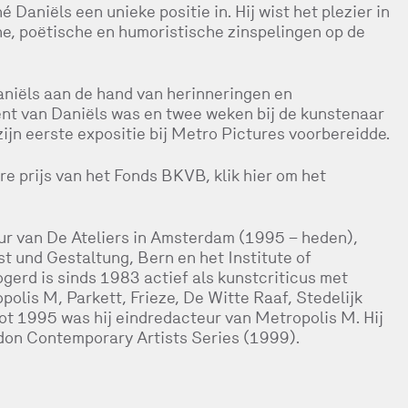
Daniëls een unieke positie in. Hij wist het plezier in
he, poëtische en humoristische zinspelingen op de
niëls aan de hand van herinneringen en
udent van Daniëls was en twee weken bij de kunstenaar
zijn eerste expositie bij Metro Pictures voorbereidde.
e prijs van het Fonds BKVB, klik hier om het
ur van De Ateliers in Amsterdam (1995 – heden),
 und Gestaltung, Bern en het Institute of
gerd is sinds 1983 actief als kunstcriticus met
olis M, Parkett, Frieze, De Witte Raaf, Stedelijk
t 1995 was hij eindredacteur van Metropolis M. Hij
don Contemporary Artists Series (1999).