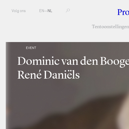
Pr
Volg ons
EN
—
NL
Tentoonstellingen
EVENT
Dominic van den Booge
René Daniëls