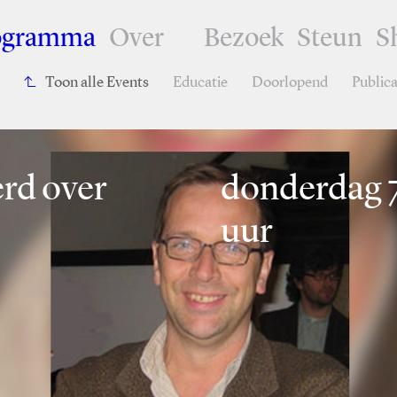
ogramma
Over
Bezoek
Steun
S
Toon alle Events
Educatie
Doorlopend
Publica
rd over
donderdag 7
uur