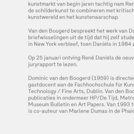
kunstmarkt van begin jaren tachtig nam René 
de schilderkunst te combineren met kritisc
kunstwereld en het kunstenaarschap.
Van den Boogerd bespreekt het werk van Da
briefwisselingen uit de tijd dat hij zelf st
in New York verbleef, toen Daniëls in 1984 
Op 25 januari ontving René Daniëls de oeuvr
juryrapport te lezen.
Dominic van den Boogerd (1959) is directe
gastdocent aan de Fachhochschule für Kunst
Technology / Fine Arts, Dublin. Van den Boo
publicaties in ondermeer HP/De Tijd, Metrop
Museum Bulletin en Art Papers. Van 1993 to
is co-auteur van Marlene Dumas in de Phai