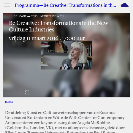
M
Programma—Be Creative: Transformations in the New Culture Industries
EDUCATIE — STUDIUM WITTE DE WITH
Be Creative: Transformations in the New
Culture Industries
vrijdag 11 maart 2016 , 17:00 uur
Delen
Facebook
Twitter
De afdeling Kunst en Cultuurwetenschappen van de Erasmus
Universiteit Rotterdam en Witte de With Center for Contemporary
Art presenteren een keynote lezing door Angela McRobbie
(Goldsmiths, Londen, VK), met na afloop een discussie geleid door