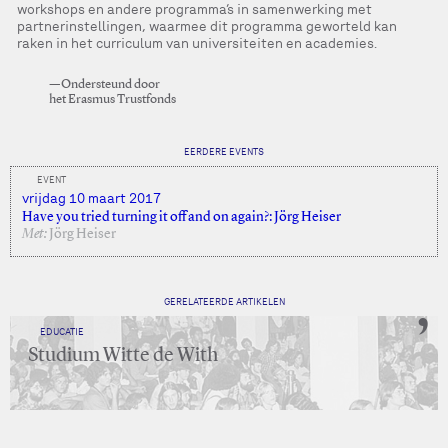
workshops en andere programma’s in samenwerking met
partnerinstellingen, waarmee dit programma geworteld kan
raken in het curriculum van universiteiten en academies.
—Ondersteund door
het Erasmus Trustfonds
EERDERE EVENTS
EVENT
vrijdag 10 maart 2017
Have you tried turning it off and on again?: Jörg Heiser
Met:
Jörg Heiser
GERELATEERDE ARTIKELEN
EDUCATIE
Studium Witte de With