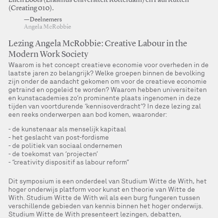
Ellen Loots (Erasmus Universiteit Rotterdam) en Paul Rutten
(Creating 010).
—Deelnemers
Angela McRobbie
Lezing Angela McRobbie: Creative Labour in the
Modern Work Society
Waarom is het concept creatieve economie voor overheden in de
laatste jaren zo belangrijk? Welke groepen binnen de bevolking
zijn onder de aandacht gekomen om voor de creatieve economie
getraind en opgeleid te worden? Waarom hebben universiteiten
en kunstacademies zo’n prominente plaats ingenomen in deze
tijden van voortdurende ‘kennisoverdracht’? In deze lezing zal
een reeks onderwerpen aan bod komen, waaronder:
de kunstenaar als menselijk kapitaal
het geslacht van post-fordisme
de politiek van sociaal ondernemen
de toekomst van ‘projecten’
“creativity dispositif as labour reform”
Dit symposium is een onderdeel van Studium Witte de With, het
hoger onderwijs platform voor kunst en theorie van Witte de
With. Studium Witte de With wil als een burg fungeren tussen
verschillende gebieden van kennis binnen het hoger onderwijs.
Studium Witte de With presenteert lezingen, debatten,