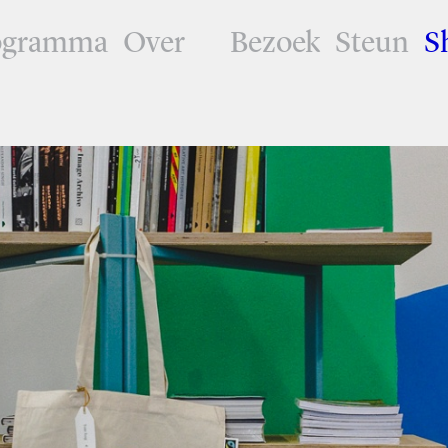
ogramma
Over
Bezoek
Steun
S