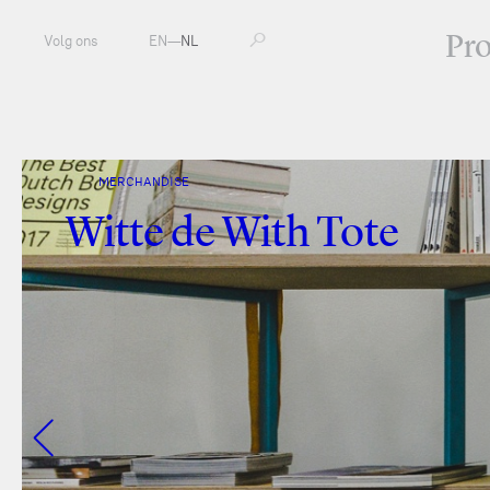
Pr
Volg ons
EN
—
NL
MERCHANDISE
Witte de With Tote