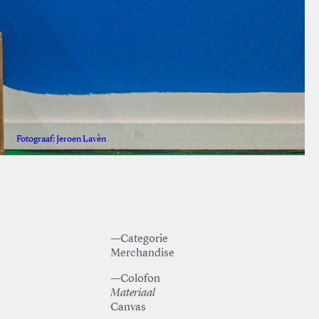
Fotograaf: Jeroen Lavèn
Fotograaf: Jeroen Lavèn
—Categorie
Merchandise
—Colofon
Materiaal
Canvas