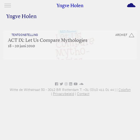
M
Yngve Holen
Yngve Holen
TENTOONSTELLING
ARCHIEF
ACT IX: Let Us Compare Mythologies
18 – 20 juni 2010
Witte de Withstraat 50 - 3012 BR Rotterdam T: +31 (0)10 411 01 44 |
|
Colofon
|
Privacybeleid
|
Contact