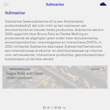
M
Submarine
Submarine
Submarine (www.submarine.nl) is een Amsterdams
productiebedrijf, dat zich richt op het realiseren van
documentaires en nieuwe media producties. Submarine werd in
2000 opgericht door Bruno Felix en Femke Wolting en
produceerde de afgelopen jaren onder meer documentaires,
animatieproducties, internetgames en interactieve DVD?s. In
2001 initieerde Submarine daarnaast SubmarineChannel.com,
een internationaal productie- en distributiekanaal op internet
voor vernieuwende, interactieve producties, geproduceerd door
kunstenaars uit de hele wereld.
TENTOONSTELLING
ARCHIEF
Lagos Wide and Close
28 mei – 19 juni 2005