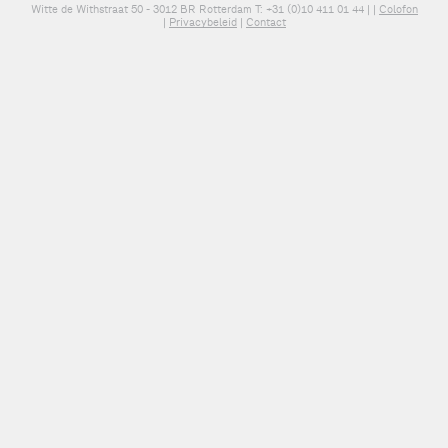
Witte de Withstraat 50 - 3012 BR Rotterdam T: +31 (0)10 411 01 44 |
|
Colofon
|
Privacybeleid
|
Contact