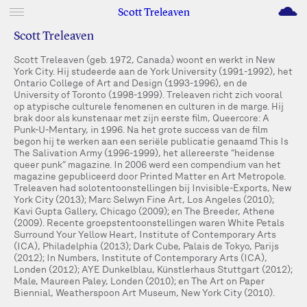
M
Scott Treleaven
Scott Treleaven
Scott Treleaven (geb. 1972, Canada) woont en werkt in New
York City. Hij studeerde aan de York University (1991-1992), het
Ontario College of Art and Design (1993-1996), en de
University of Toronto (1998-1999). Treleaven richt zich vooral
op atypische culturele fenomenen en culturen in de marge. Hij
brak door als kunstenaar met zijn eerste film, Queercore: A
Punk-U-Mentary, in 1996. Na het grote success van de film
begon hij te werken aan een seriële publicatie genaamd This Is
The Salivation Army (1996-1999), het allereerste “heidense
queer punk” magazine. In 2006 werd een compendium van het
magazine gepubliceerd door Printed Matter en Art Metropole.
Treleaven had solotentoonstellingen bij Invisible-Exports, New
York City (2013); Marc Selwyn Fine Art, Los Angeles (2010);
Kavi Gupta Gallery, Chicago (2009); en The Breeder, Athene
(2009). Recente groepstentoonstellingen waren White Petals
Surround Your Yellow Heart, Institute of Contemporary Arts
(ICA), Philadelphia (2013); Dark Cube, Palais de Tokyo, Parijs
(2012); In Numbers, Institute of Contemporary Arts (ICA),
Londen (2012); AYE Dunkelblau, Künstlerhaus Stuttgart (2012);
Male, Maureen Paley, Londen (2010); en The Art on Paper
Biennial, Weatherspoon Art Museum, New York City (2010).