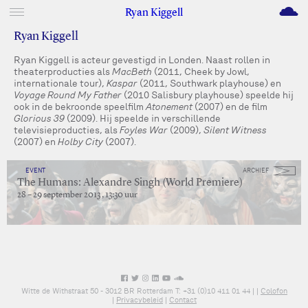
M
Ryan Kiggell
Ryan Kiggell
Ryan Kiggell is acteur gevestigd in Londen. Naast rollen in
theaterproducties als
MacBeth
(2011, Cheek by Jowl,
internationale tour),
Kaspar
(2011, Southwark playhouse) en
Voyage Round My Father
(2010 Salisbury playhouse) speelde hij
ook in de bekroonde speelfilm
Atonement
(2007) en de film
Glorious 39
(2009). Hij speelde in verschillende
televisieproducties, als
Foyles War
(2009),
Silent Witness
(2007) en
Holby City
(2007).
EVENT
ARCHIEF
The Humans: Alexandre Singh (World Premiere)
28 – 29 september 2013 , 13:30 uur
Witte de Withstraat 50 - 3012 BR Rotterdam T: +31 (0)10 411 01 44 |
|
Colofon
|
Privacybeleid
|
Contact