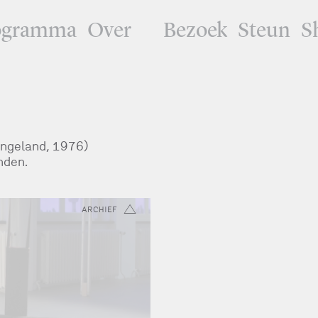
ogramma
Over
Bezoek
Steun
S
Engeland, 1976)
nden.
ARCHIEF