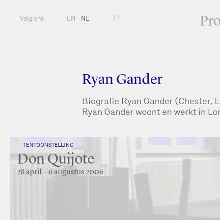
Pr
Volg ons
EN
—
NL
Ryan Gander
Biografie Ryan Gander (Chester, 
Ryan Gander woont en werkt in Lo
TENTOONSTELLING
Don Quijote
28 april – 6 augustus 2006