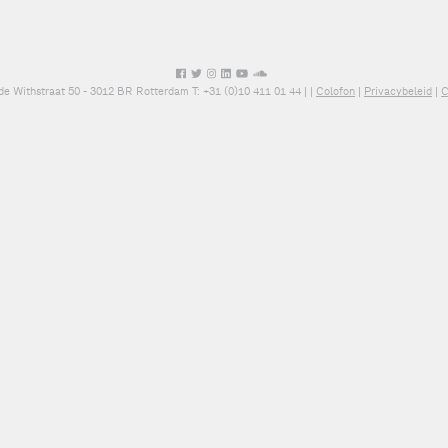
de Withstraat 50 - 3012 BR Rotterdam T: +31 (0)10 411 01 44 |
|
Colofon
|
Privacybeleid
|
C