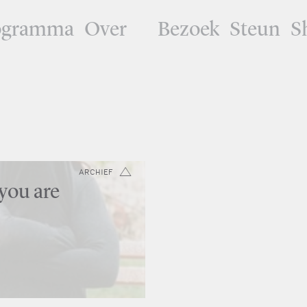
ogramma
Over
Bezoek
Steun
S
ARCHIEF
you are