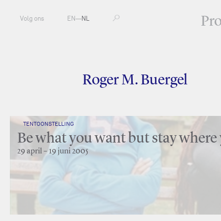
Pr
Volg ons
EN
—
NL
Roger M. Buergel
TENTOONSTELLING
Be what you want but stay where 
29 april – 19 juni 2005