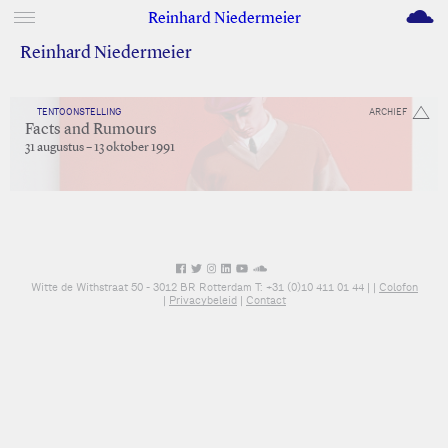
M
Reinhard Niedermeier
Reinhard Niedermeier
TENTOONSTELLING
ARCHIEF
Facts and Rumours
31 augustus – 13 oktober 1991
Witte de Withstraat 50 - 3012 BR Rotterdam T: +31 (0)10 411 01 44 |
|
Colofon
|
Privacybeleid
|
Contact