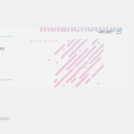
ARCHIEF
011
ontact