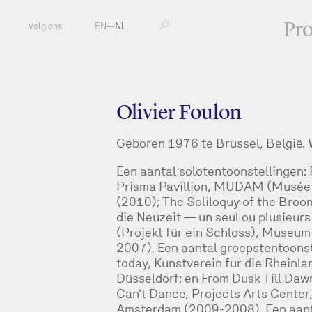
Pr
Volg ons
EN
—
NL
Olivier Foulon
Geboren 1976 te Brussel, België. 
Een aantal solotentoonstellingen: 
Prisma Pavillion, MUDAM (Musée
(2010); The Soliloquy of the Broo
die Neuzeit — un seul ou plusieurs
(Projekt für ein Schloss), Museu
2007). Een aantal groepstentoons
today, Kunstverein für die Rheinl
Düsseldorf; en From Dusk Till Daw
Can’t Dance, Projects Arts Center,
Amsterdam (2009-2008). Een aanta