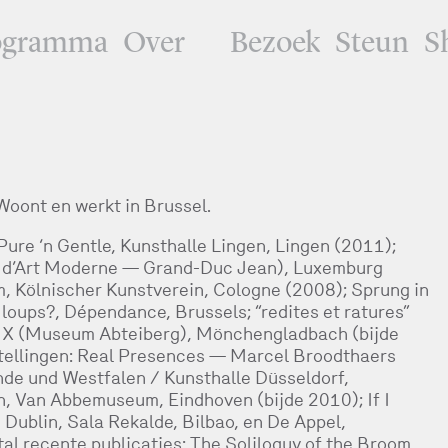
ogramma
Over
Bezoek
Steun
S
Woont en werkt in Brussel.
Pure ‘n Gentle, Kunsthalle Lingen, Lingen (2011);
 d’Art Moderne — Grand-Duc Jean), Luxemburg
m, Kölnischer Kunstverein, Cologne (2008); Sprung in
 loups?, Dépendance, Brussels; “redites et ratures”
m X (Museum Abteiberg), Mönchengladbach (bijde
tellingen: Real Presences — Marcel Broodthaers
ande und Westfalen / Kunsthalle Düsseldorf,
n, Van Abbemuseum, Eindhoven (bijde 2010); If I
 Dublin, Sala Rekalde, Bilbao, en De Appel,
l recente publicaties: The Soliloquy of the Broom