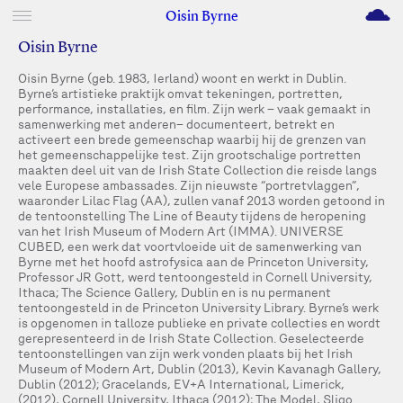
M
Oisin Byrne
Oisin Byrne
Oisin Byrne (geb. 1983, Ierland) woont en werkt in Dublin.
Byrne’s artistieke praktijk omvat tekeningen, portretten,
performance, installaties, en film. Zijn werk – vaak gemaakt in
samenwerking met anderen– documenteert, betrekt en
activeert een brede gemeenschap waarbij hij de grenzen van
het gemeenschappelijke test. Zijn grootschalige portretten
maakten deel uit van de Irish State Collection die reisde langs
vele Europese ambassades. Zijn nieuwste “portretvlaggen”,
waaronder Lilac Flag (AA), zullen vanaf 2013 worden getoond in
de tentoonstelling The Line of Beauty tijdens de heropening
van het Irish Museum of Modern Art (IMMA). UNIVERSE
CUBED, een werk dat voortvloeide uit de samenwerking van
Byrne met het hoofd astrofysica aan de Princeton University,
Professor JR Gott, werd tentoongesteld in Cornell University,
Ithaca; The Science Gallery, Dublin en is nu permanent
tentoongesteld in de Princeton University Library. Byrne’s werk
is opgenomen in talloze publieke en private collecties en wordt
gerepresenteerd in de Irish State Collection. Geselecteerde
tentoonstellingen van zijn werk vonden plaats bij het Irish
Museum of Modern Art, Dublin (2013), Kevin Kavanagh Gallery,
Dublin (2012); Gracelands, EV+A International, Limerick,
(2012), Cornell University, Ithaca (2012); The Model, Sligo