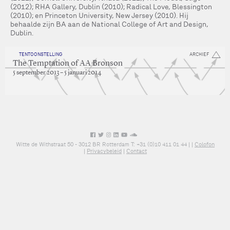
(2012); RHA Gallery, Dublin (2010); Radical Love, Blessington
(2010); en Princeton University, New Jersey (2010). Hij
behaalde zijn BA aan de National College of Art and Design,
Dublin.
TENTOONSTELLING
ARCHIEF
The Temptation of AA Bronson
5 september 2013 – 5 januari 2014
Witte de Withstraat 50 - 3012 BR Rotterdam T: +31 (0)10 411 01 44 |
|
Colofon
|
Privacybeleid
|
Contact