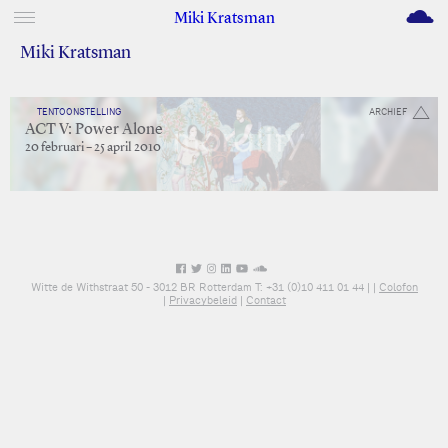
M
Miki Kratsman
Miki Kratsman
TENTOONSTELLING
ARCHIEF
ACT V: Power Alone
20 februari – 25 april 2010
Witte de Withstraat 50 - 3012 BR Rotterdam T: +31 (0)10 411 01 44 |
|
Colofon
|
Privacybeleid
|
Contact