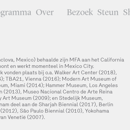
ogramma
Over
Bezoek
Steun
S
clova, Mexico) behaalde zijn MFA aan het California
woont en werkt momenteel in Mexico City.
k vonden plaats bij o.a. Walker Art Center (2018),
); TBA21, Vienna (2016); Modern Art Museum of
seum, Miami (2014); Hammer Museum, Los Angeles
in (2013), Museo Nacional Centro de Arte Reina
y Art Museum (2009); en Stedelijk Museum,
am deel aan de Sharjah Biennial (2017), Berlin
2012), São Paulo Biennial (2010), Yokohama
van Venetië (2007).