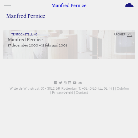
M
Manfred Pernice
Manfred Pernice
TENTOONSTELLING
ARCHIEF
Manfred Pernice
17 december 2000 – 11 februari 2001
Witte de Withstraat 50 - 3012 BR Rotterdam T: +31 (0)10 411 01 44 |
|
Colofon
|
Privacybeleid
|
Contact