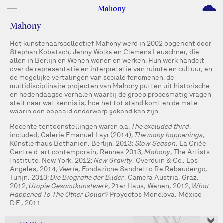
M
Mahony
Mahony
Het kunstenaarscollectief Mahony werd in 2002 opgericht door
Stephan Kobatsch, Jenny Wolka en Clemens Leuschner, die
allen in Berlijn en Wenen wonen en werken. Hun werk handelt
over de representatie en interpretatie van ruimte en cultuur, en
de mogelijke vertalingen van sociale fenomenen. de
multidisciplinaire projecten van Mahony putten uit historische
en hedendaagse verhalen waarbij de groep procesmatig vragen
stelt naar wat kennis is, hoe het tot stand komt en de mate
waarin een bepaald onderwerp gekend kan zijn.
Recente tentoonstellingen waren o.a.
The excluded third
,
included, Galerie Emanuel Layr (2014);
The many happenings
,
Künstlerhaus Bethanien, Berlijn, 2013;
Slow Season
, La Criée
Centre d´art contemporain, Rennes 2013;
Mahony
, The Artists
Institute, New York, 2012;
New Gravity
, Overduin & Co., Los
Angeles, 2014;
Veerle
, Fondazione Sandretto Re Rebaudengo,
Turijn, 2013;
Die Biografie der Bilder
, Camera Austria, Graz,
2012;
Utopie Gesamtkunstwerk
, 21er Haus, Wenen, 2012;
What
Happened To The Other Dollar?
Proyectos Monclova, México
D.F., 2011.