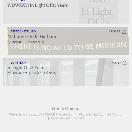
PUBLICATIE
WDWXXV: In Light Of 25 Years
TENTOONSTELLING
ARCHIEF
Mahony — Safe Harbour
27 januari – 1 maart 2015
LONG-TERM
ARCHIEF
In Light Of 25 Years
27 januari 2015 – 17 januari 2016
Witte de Withstraat 50 - 3012 BR Rotterdam T: +31 (0)10 411 01 44 |
|
Colofon
|
Privacybeleid
|
Contact