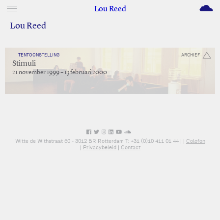
M
Lou Reed
Lou Reed
TENTOONSTELLING
ARCHIEF
Stimuli
21 november 1999 – 13 februari 2000
Witte de Withstraat 50 - 3012 BR Rotterdam T: +31 (0)10 411 01 44 |
|
Colofon
|
Privacybeleid
|
Contact