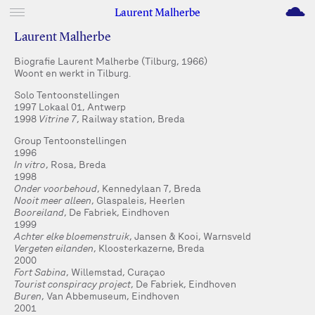
M
Laurent Malherbe
Laurent Malherbe
Biografie Laurent Malherbe (Tilburg, 1966)
Woont en werkt in Tilburg.
Solo Tentoonstellingen
1997 Lokaal 01, Antwerp
1998
Vitrine 7
, Railway station, Breda
Group Tentoonstellingen
1996
In vitro
, Rosa, Breda
1998
Onder voorbehoud
, Kennedylaan 7, Breda
Nooit meer alleen
, Glaspaleis, Heerlen
Booreiland
, De Fabriek, Eindhoven
1999
Achter elke bloemenstruik
, Jansen & Kooi, Warnsveld
Vergeten eilanden
, Kloosterkazerne, Breda
2000
Fort Sabina
, Willemstad, Curaçao
Tourist conspiracy project
, De Fabriek, Eindhoven
Buren
, Van Abbemuseum, Eindhoven
2001