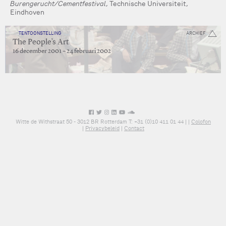
Burengerucht/Cementfestival
, Technische Universiteit,
Eindhoven
TENTOONSTELLING
ARCHIEF
The People’s Art
16 december 2001 – 24 februari 2002
Witte de Withstraat 50 - 3012 BR Rotterdam T: +31 (0)10 411 01 44 |
|
Colofon
|
Privacybeleid
|
Contact