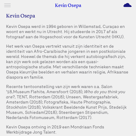
M
Kevin Osepa
Kevin Osepa
Kevin Osepa werd in 1994 geboren in Willemstad, Curaçao en
woont en werkt nu in Utrecht. Hij studeerde in 2017 af als
fotograaf aan de Hogeschool voor de Kunsten Utrecht (HKU).
Het werk van Osepa vertrekt vanuit zijn identiteit en de
identiteit van Afro-Caraïbische jongeren in een postkoloniale
wereld. Hoewel de thema’s die hij verkent autobiografisch zijn,
kan zijn werk ook gelezen worden als een quasi-
antropologische studie. Met verschillende technieken maakt
Osepa kleurrijke beelden en verhalen waarin religie, Afrikaanse
diaspora en familie.
Recente tentoonstelling van zijn werk waren o.a. Salon
'18, Museum Flehite, Amersfoort (2018);
Who do you think you
are?
, TENT, Rotterdam (2018); Unseen, Westergasfabriek,
Amsterdam (2018); Fotografiska, Haute Photographie,
Stockholm (2018); Volkskrant Beeldende Kunst Prijs, Stedelijk
Museum, Schiedam (2018); Steenbergen Stipendium,
Nederlands Fotomuseum, Rotterdam (2017).
Kevin Osepa ontving in 2019 een Mondriaan Fonds
Werkbijdrage Jong Talent.