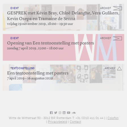
EVENT
ARCHIEF
GESPREK met Kévin Bray, Chloë Delanghe, Vera Gulikers,
Kevin Osepa en Tramaine de Senna
vrijdag 29 november 2019 , 18:00 – 19:30 uur
EVENT
ARCHIEF
Opening van Een tentoonstelling met posters
zondag 7 april 2019 , 15:00 – 18:00 uur
TENTOONSTELLING
ARCHIEF
Een tentoonstelling met posters
7 april 2019 – 16 augustus 2020
Witte de Withstraat 50 - 3012 BR Rotterdam T: +31 (0)10 411 01 44 |
|
Colofon
|
Privacybeleid
|
Contact