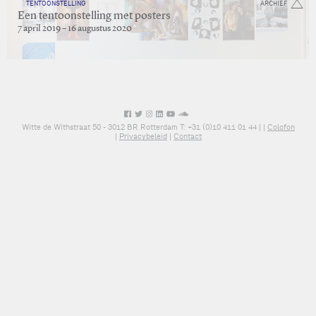
TENTOONSTELLING
ARCHIEF
Een tentoonstelling met posters
7 april 2019 – 16 augustus 2020
Witte de Withstraat 50 - 3012 BR Rotterdam T: +31 (0)10 411 01 44 |
|
Colofon
|
Privacybeleid
|
Contact