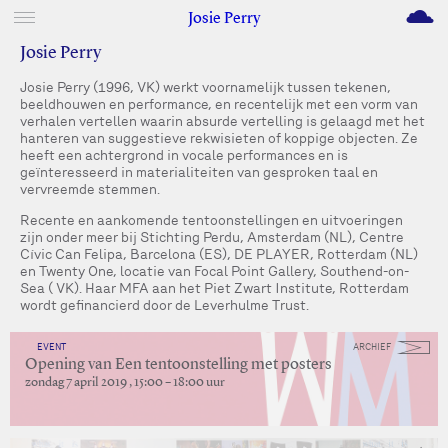
M
Josie Perry
Josie Perry
Josie Perry (1996, VK) werkt voornamelijk tussen tekenen,
beeldhouwen en performance, en recentelijk met een vorm van
verhalen vertellen waarin absurde vertelling is gelaagd met het
hanteren van suggestieve rekwisieten of koppige objecten. Ze
heeft een achtergrond in vocale performances en is
geïnteresseerd in materialiteiten van gesproken taal en
vervreemde stemmen.
Recente en aankomende tentoonstellingen en uitvoeringen
zijn onder meer bij Stichting Perdu, Amsterdam (NL), Centre
Cívic Can Felipa, Barcelona (ES), DE PLAYER, Rotterdam (NL)
en Twenty One, locatie van Focal Point Gallery, Southend-on-
Sea ( VK). Haar MFA aan het Piet Zwart Institute, Rotterdam
wordt gefinancierd door de Leverhulme Trust.
EVENT
ARCHIEF
Opening van Een tentoonstelling met posters
zondag 7 april 2019 , 15:00 – 18:00 uur