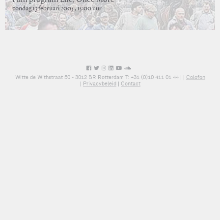
Film program Life, Once More
zondag 13 februari 2005 , 15:00 uur
Witte de Withstraat 50 - 3012 BR Rotterdam T: +31 (0)10 411 01 44 |
|
Colofon
|
Privacybeleid
|
Contact