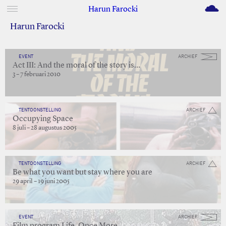
M
Harun Farocki
Harun Farocki
EVENT
ARCHIEF
Act III: And the moral of the story is…
3 – 7 februari 2010
TENTOONSTELLING
ARCHIEF
Occupying Space
8 juli – 28 augustus 2005
TENTOONSTELLING
ARCHIEF
Be what you want but stay where you are
29 april – 19 juni 2005
EVENT
ARCHIEF