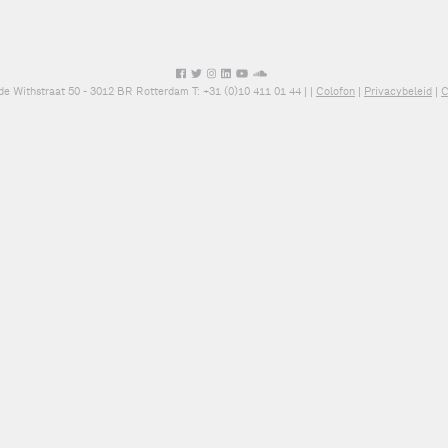
de Withstraat 50 - 3012 BR Rotterdam T: +31 (0)10 411 01 44 |
|
Colofon
|
Privacybeleid
|
C