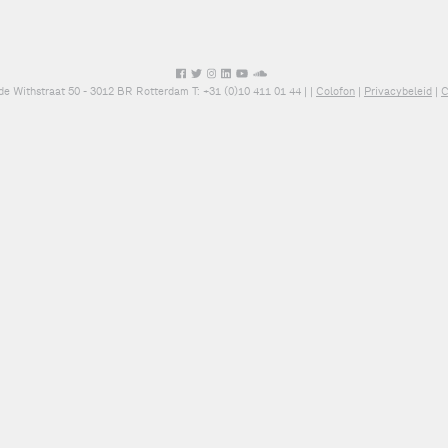
de Withstraat 50 - 3012 BR Rotterdam T: +31 (0)10 411 01 44 |
|
Colofon
|
Privacybeleid
|
C