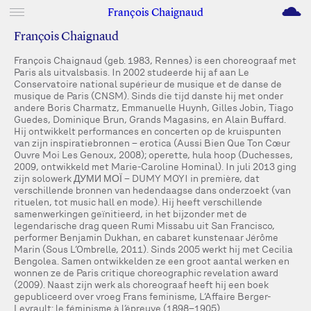
M
François Chaignaud
François Chaignaud
François Chaignaud (geb. 1983, Rennes) is een choreograaf met
Paris als uitvalsbasis. In 2002 studeerde hij af aan Le
Conservatoire national supérieur de musique et de danse de
musique de Paris (CNSM). Sinds die tijd danste hij met onder
andere Boris Charmatz, Emmanuelle Huynh, Gilles Jobin, Tiago
Guedes, Dominique Brun, Grands Magasins, en Alain Buffard.
Hij ontwikkelt performances en concerten op de kruispunten
van zijn inspiratiebronnen – erotica (Aussi Bien Que Ton Cœur
Ouvre Moi Les Genoux, 2008); operette, hula hoop (Duchesses,
2009, ontwikkeld met Marie-Caroline Hominal). In juli 2013 ging
zijn solowerk ДУМИ МОЇ – DUMY MOYI in première, dat
verschillende bronnen van hedendaagse dans onderzoekt (van
rituelen, tot music hall en mode). Hij heeft verschillende
samenwerkingen geïnitieerd, in het bijzonder met de
legendarische drag queen Rumi Missabu uit San Francisco,
performer Benjamin Dukhan, en cabaret kunstenaar Jérôme
Marin (Sous L’Ombrelle, 2011). Sinds 2005 werkt hij met Cecilia
Bengolea. Samen ontwikkelden ze een groot aantal werken en
wonnen ze de Paris critique choreographic revelation award
(2009). Naast zijn werk als choreograaf heeft hij een boek
gepubliceerd over vroeg Frans feminisme, L’Affaire Berger-
Levrault: le féminisme à l’épreuve (1898–1905).