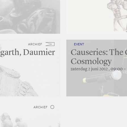
ARCHIEF
EVENT
Hogarth, Daumier
Causeries: The
Cosmology
zaterdag 2 juni 2012 , 09:00 –
ARCHIEF