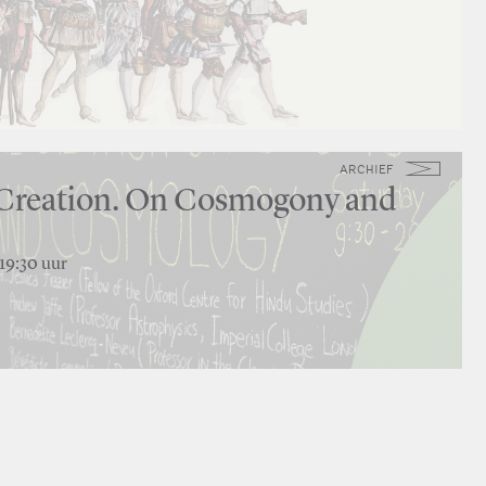
ARCHIEF
 Creation. On Cosmogony and
 19:30 uur