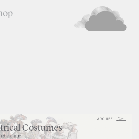
hop
ARCHIEF
atrical Costumes
 16:00 uur