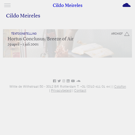
M
Cildo Meireles
Cildo Meireles
TENTOONSTELLING
ARCHIEF
Hortus Conclusus/Breeze of Air
29 april – 1 juli 2001
Witte de Withstraat 50 - 3012 BR Rotterdam T: +31 (0)10 411 01 44 |
|
Colofon
|
Privacybeleid
|
Contact