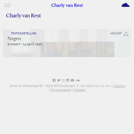
M
Charly van Rest
Charly van Rest
TENTOONSTELLING
ARCHIEF
Negen
9 maart – 14 april 1991
Witte de Withstraat 50 - 3012 BR Rotterdam T: +31 (0)10 411 01 44 |
|
Colofon
|
Privacybeleid
|
Contact