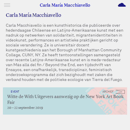
M
Carla María Macchiavello
Carla María Macchiavello
Carla Macchiavello is een kunsthistorica die publiceerde over
hedendaagse Chileense en Latijns-Amerikaanse kunst met een
nadruk op netwerken van solidariteit, migrantenidentiteiten in
videokunst, performances en artistieke praktijken gericht op
sociale verandering. Ze is universitair docent
kunstgeschiedenis aan het Borough of Manhattan Community
College, CUNY, NY. Ze heeft tentoonstellingen samengesteld
over recente Latijns-Amerikaanse kunst en is mede-redacteur
van Más allá del fin / Beyond the End, een tijdschrift van
Ensayos, een onafhankelijk, transdiciplinair, feministisch
onderzoeksprogramma dat zich bezighoudt met zaken die
verband houden met de politieke ecologie van Tierra del Fuego.
EVENT
ARCHIEF
Witte de With Uitgevers aanwezig op de New York Art Book
Fair
20 – 22 september 2019