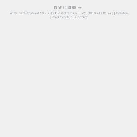
Witte de Withstraat 50 - 3012 BR Rotterdam T: +31 (0)10 411 01 44 |
|
Colofon
|
Privacybeleid
|
Contact