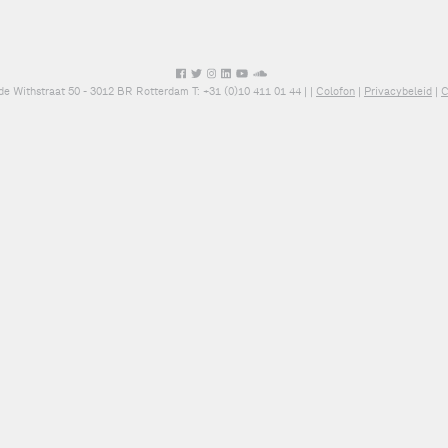
de Withstraat 50 - 3012 BR Rotterdam T: +31 (0)10 411 01 44 |
|
Colofon
|
Privacybeleid
|
C