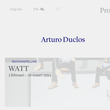
Pr
Volg ons
EN
—
NL
Arturo Duclos
TENTOONSTELLING
WATT
5 februari – 20 maart 1994