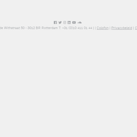
de Withstraat 50 - 3012 BR Rotterdam T: +31 (0)10 411 01 44 |
|
Colofon
|
Privacybeleid
|
C