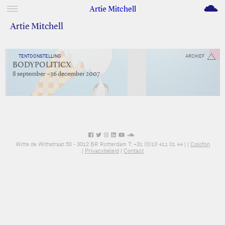
M
Artie Mitchell
Artie Mitchell
TENTOONSTELLING
ARCHIEF
BODYPOLITICX
8 september – 16 december 2007
Witte de Withstraat 50 - 3012 BR Rotterdam T: +31 (0)10 411 01 44 |
|
Colofon
|
Privacybeleid
|
Contact