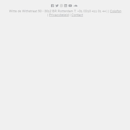
Witte de Withstraat 50 - 3012 BR Rotterdam T: +31 (0)10 411 01 44 |
|
Colofon
|
Privacybeleid
|
Contact