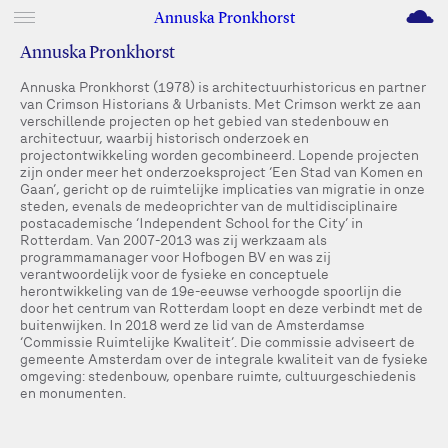
M
Annuska Pronkhorst
Annuska Pronkhorst
Annuska Pronkhorst (1978) is architectuurhistoricus en partner
van Crimson Historians & Urbanists. Met Crimson werkt ze aan
verschillende projecten op het gebied van stedenbouw en
architectuur, waarbij historisch onderzoek en
projectontwikkeling worden gecombineerd. Lopende projecten
zijn onder meer het onderzoeksproject ‘Een Stad van Komen en
Gaan’, gericht op de ruimtelijke implicaties van migratie in onze
steden, evenals de medeoprichter van de multidisciplinaire
postacademische ‘Independent School for the City’ in
Rotterdam. Van 2007-2013 was zij werkzaam als
programmamanager voor Hofbogen BV en was zij
verantwoordelijk voor de fysieke en conceptuele
herontwikkeling van de 19e-eeuwse verhoogde spoorlijn die
door het centrum van Rotterdam loopt en deze verbindt met de
buitenwijken. In 2018 werd ze lid van de Amsterdamse
‘Commissie Ruimtelijke Kwaliteit’. Die commissie adviseert de
gemeente Amsterdam over de integrale kwaliteit van de fysieke
omgeving: stedenbouw, openbare ruimte, cultuurgeschiedenis
en monumenten.