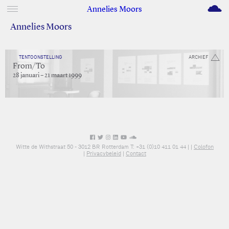
M
Annelies Moors
Annelies Moors
TENTOONSTELLING
ARCHIEF
From/To
28 januari – 21 maart 1999
Witte de Withstraat 50 - 3012 BR Rotterdam T: +31 (0)10 411 01 44 |
|
Colofon
|
Privacybeleid
|
Contact