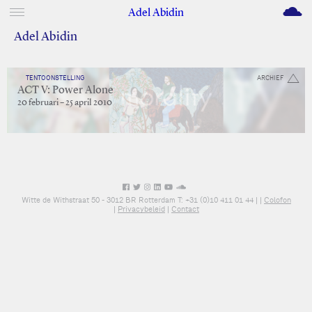
M
Adel Abidin
Adel Abidin
TENTOONSTELLING
ARCHIEF
ACT V: Power Alone
20 februari – 25 april 2010
Witte de Withstraat 50 - 3012 BR Rotterdam T: +31 (0)10 411 01 44 |
|
Colofon
|
Privacybeleid
|
Contact