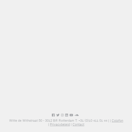
Witte de Withstraat 50 - 3012 BR Rotterdam T: +31 (0)10 411 01 44 |
|
Colofon
|
Privacybeleid
|
Contact