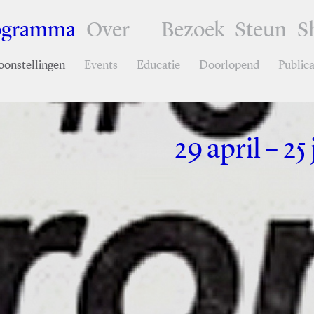
ogramma
Over
Bezoek
Steun
S
oonstellingen
Events
Educatie
Doorlopend
Publica
29 april – 2