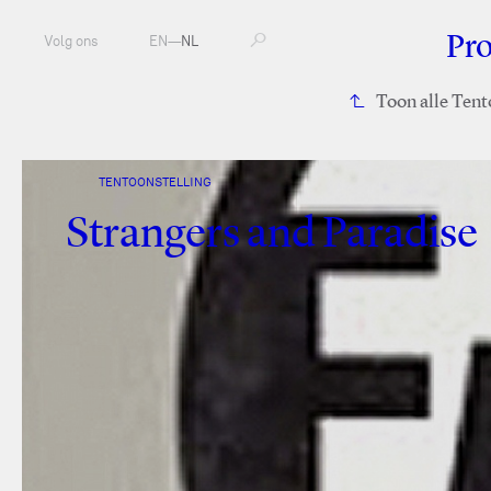
Pr
Volg ons
EN
—
NL
Toon alle Tent
TENTOONSTELLING
Strangers and Paradise