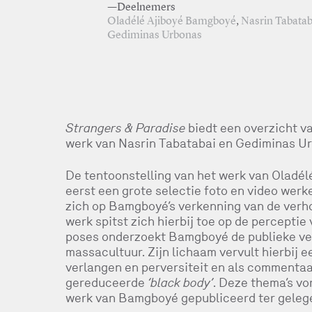
—Deelnemers
Oladélé Ajiboyé Bamgboyé
,
Nasrin Tabatab
Gediminas Urbonas
Strangers & Paradise
biedt een overzicht v
werk van Nasrin Tabatabai en Gediminas U
De tentoonstelling van het werk van Oladél
eerst een grote selectie foto en video werk
zich op Bamgboyé’s verkenning van de verho
werk spitst zich hierbij toe op de percepti
poses onderzoekt Bamgboyé de publieke ve
massacultuur. Zijn lichaam vervult hierbij 
verlangen en perversiteit en als commentaa
gereduceerde
‘black body’
. Deze thema’s v
werk van Bamgboyé gepubliceerd ter gelege