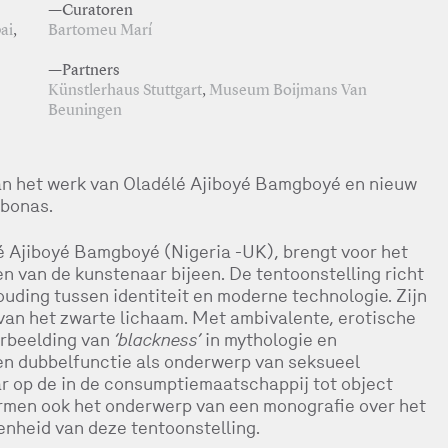
—Curatoren
ai
,
Bartomeu Marí
—Partners
Künstlerhaus Stuttgart
,
Museum Boijmans Van
Beuningen
an het werk van Oladélé Ajiboyé Bamgboyé en nieuw
rbonas.
é Ajiboyé Bamgboyé (Nigeria -UK), brengt voor het
en van de kunstenaar bijeen. De tentoonstelling richt
uding tussen identiteit en moderne technologie. Zijn
e van het zwarte lichaam. Met ambivalente, erotische
rbeelding van
‘blackness’
in mythologie en
een dubbelfunctie als onderwerp van seksueel
r op de in de consumptiemaatschappij tot object
ormen ook het onderwerp van een monografie over het
nheid van deze tentoonstelling.