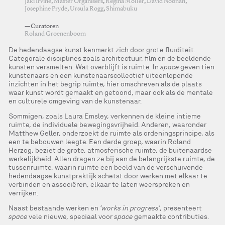
Jaki Irvine
,
Master Organisers
,
Regina Möller
,
David Noonan
,
Josephine Pryde
,
Ursula Rogg
,
Shimabuku
—Curatoren
Roland Groenenboom
De hedendaagse kunst kenmerkt zich door grote fluïditeit.
Categorale disciplines zoals architectuur, film en de beeldende
kunsten versmelten. Wat overblijft is ruimte. In
space
geven tien
kunstenaars en een kunstenaarscollectief uiteenlopende
inzichten in het begrip ruimte, hier omschreven als de plaats
waar kunst wordt gemaakt en getoond, maar ook als de mentale
en culturele omgeving van de kunstenaar.
Sommigen, zoals Laura Emsley, verkennen de kleine intieme
ruimte, de individuele bewegingsvrijheid. Anderen, waaronder
Matthew Geller, onderzoekt de ruimte als ordeningsprincipe, als
een te bebouwen leegte. Een derde groep, waarin Roland
Herzog, beziet de grote, atmosferische ruimte, de buitenaardse
werkelijkheid. Allen dragen ze bij aan de belangrijkste ruimte, de
tussenruimte, waarin ruimte een beeld van de verschuivende
hedendaagse kunstpraktijk schetst door werken met elkaar te
verbinden en associëren, elkaar te laten weerspreken en
verrijken.
Naast bestaande werken en
‘works in progress’
, presenteert
space
vele nieuwe, speciaal voor
space
gemaakte contributies.