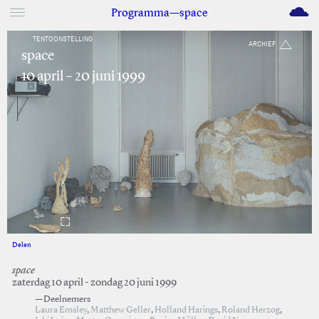
M
Programma—space
TENTOONSTELLING
ARCHIEF
space
10 april – 20 juni 1999
Delen
Facebook
Twitter
space
zaterdag 10 april - zondag 20 juni 1999
—Deelnemers
Laura Emsley
,
Matthew Geller
,
Holland Harings
,
Roland Herzog
,