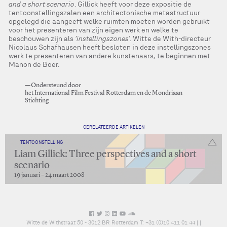
and a short scenario
. Gillick heeft voor deze expositie de
tentoonstellingszalen een architectonische metastructuur
opgelegd die aangeeft welke ruimten moeten worden gebruikt
voor het presenteren van zijn eigen werk en welke te
beschouwen zijn als
‘instellingszones’
. Witte de With-directeur
Nicolaus Schafhausen heeft besloten in deze instellingszones
werk te presenteren van andere kunstenaars, te beginnen met
Manon de Boer.
—Ondersteund door
het International Film Festival Rotterdam en de Mondriaan
Stichting
GERELATEERDE ARTIKELEN
TENTOONSTELLING
Liam Gillick: Three perspectives and a short
scenario
19 januari – 24 maart 2008
Witte de Withstraat 50 - 3012 BR Rotterdam T: +31 (0)10 411 01 44 |
|