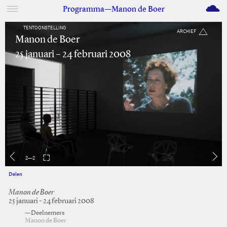
M
Programma—Manon de Boer
TENTOONSTELLING
ARCHIEF
Manon de Boer
25 januari – 24 februari 2008
2
—
2
Delen
Facebook
Twitter
Manon de Boer
25 januari - 24 februari 2008
—Deelnemers
Manon de Boer