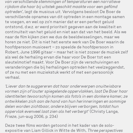
van verschillende stemmingen of temperaturen een narratieve
rijkdom die haar bij uitstek geschikt maakte voor een gefilmd
optreden’
, legt de musicus uit. Vervolgens besloot De Boer de
verschillende opnames van dit optreden in een montage samen
te voegen, en wel op zo’n manier dat er een perfect geluid
ontstond, d.w.z. er werd prioriteit gegeven aan de kwaliteit en
continuïteit van het geluid en niet aan dat van het beeld. Als we
naar de film kijken zien we dus de beeldwisselingen, maar we
horen ze niet. Dit is niet het eerste werk van De Boer waarin de
hoofdpersoon musiceert – zo speelde de hoofdpersoon in
Robert, June 1996 gitaar – maar het is niet zozeer de muziek zelf
als wel de herhaling ervan die haar voor De Boer tot een
sleutelmotief maakt. Voor De Boer zijn de verschuivingen en
veranderingen die bij herhalingen optreden het veelzeggendst,
of ze nu met een muziekstuk werkt of met een persoonlijk
verhaal.
‘Liever dan te suggereren dat haar onderwerpen onuitwisbare
vormen zijn of louter spiegelende oppervlakken, laat De Boer haar
identiteiten tevoorschijn komen als foto’s in een donkere kamer; ze
ontwikkelen zich aan de hand van hun herinneringen en sommige
delen worden zichtbaar, andere blijven verborgen, totdat hun
oppervlak evenveel laat zien als het verbergt’
(Christy Lange,
Frieze
, jun-aug 2006, p. 234)
Deze twee films worden getoond in het kader van de solo-
expositie van Liam Gillick in Witte de With,
Three perspectives