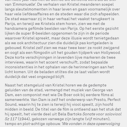
van
‘Emmanuelle’
. De verhalen van Kristel meanderen soepel
langs sleutelmomenten in haar leven en gaan voornamelijk over
haar vele liefdesaffaires en de steden waar die zich afspeelden.
De stad waarnaar zij in haar verhaal het vaakst terugkeert is
Parijs, en terwijl we Kristels stem horen, zien we met de
handcamera gefilmde beelden van Parijs. Op het eerste gezicht
lijken de super 8-beelden opgenomen te zijn in de periode
waarover Kristel spreekt, maar deze illusie wordt tenietgedaan
als we ook architectuur zien die duidelijk pas kortgeleden is
gebouwd. Kristel zelf zien we maar twee keer: ze rookt zwijgend
en oogt als een filmgodin uit het gouden tijdperk van Hollywood.
Deze korte verschijningen in levenden lijve markeren de twee
interviews, waarin het accent verschuift, zodat bepaalde
inconsistenties in het ophalen van de herinneringen aan het
licht komen. Uit de beladen stiltes die ze laat vallen wordt
duidelijk dat veel ongezegd blijft.
Naast het stemgeluid van Kristel horen we de gedempte
geluiden van de stad, vermengd met muziek van George van
Dam, een componist met wie De Boer ook bij eerdere films al
samenwerkte. Van Dam is zelf het onderwerp van Presto, Perfect
Sound, waarin hij te zien is terwijl hij viool speelt, zijn hoofd
midden in beeld. De titel van de film is ontleend aan het stuk dat
hij speelt, het vierde deel uit Béla Bartoks
Sonate voor soloviool
Sz 117
(1944), gekozen vanwege zijn lengte (vijf minuten),
tempo en plot-achtige opbouw.
‘We vonden in deze opeenvolging