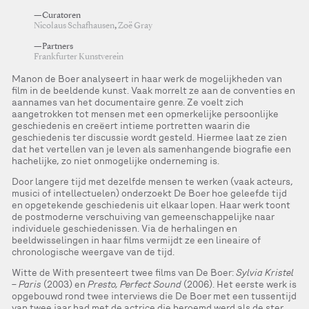
—Curatoren
Nicolaus Schafhausen
,
Zoë Gray
—Partners
Frankfurter Kunstverein
Manon de Boer analyseert in haar werk de mogelijkheden van
film in de beeldende kunst. Vaak morrelt ze aan de conventies en
aannames van het documentaire genre. Ze voelt zich
aangetrokken tot mensen met een opmerkelijke persoonlijke
geschiedenis en creëert intieme portretten waarin die
geschiedenis ter discussie wordt gesteld. Hiermee laat ze zien
dat het vertellen van je leven als samenhangende biografie een
hachelijke, zo niet onmogelijke onderneming is.
Door langere tijd met dezelfde mensen te werken (vaak acteurs,
musici of intellectuelen) onderzoekt De Boer hoe geleefde tijd
en opgetekende geschiedenis uit elkaar lopen. Haar werk toont
de postmoderne verschuiving van gemeenschappelijke naar
individuele geschiedenissen. Via de herhalingen en
beeldwisselingen in haar films vermijdt ze een lineaire of
chronologische weergave van de tijd.
Witte de With presenteert twee films van De Boer:
Sylvia Kristel
– Paris
(2003) en
Presto, Perfect Sound
(2006). Het eerste werk is
opgebouwd rond twee interviews die De Boer met een tussentijd
van twee jaar had met de actrice die beroemd werd als de ster