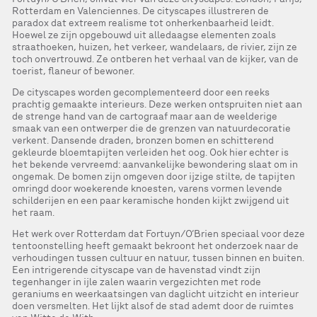
Rotterdam en Valenciennes. De cityscapes illustreren de
paradox dat extreem realisme tot onherkenbaarheid leidt.
Hoewel ze zijn opgebouwd uit alledaagse elementen zoals
straathoeken, huizen, het verkeer, wandelaars, de rivier, zijn ze
toch onvertrouwd. Ze ontberen het verhaal van de kijker, van de
toerist, flaneur of bewoner.
De cityscapes worden gecomplementeerd door een reeks
prachtig gemaakte interieurs. Deze werken ontspruiten niet aan
de strenge hand van de cartograaf maar aan de weelderige
smaak van een ontwerper die de grenzen van natuurdecoratie
verkent. Dansende draden, bronzen bomen en schitterend
gekleurde bloemtapijten verleiden het oog. Ook hier echter is
het bekende vervreemd: aanvankelijke bewondering slaat om in
ongemak. De bomen zijn omgeven door ijzige stilte, de tapijten
omringd door woekerende knoesten, varens vormen levende
schilderijen en een paar keramische honden kijkt zwijgend uit
het raam.
Het werk over Rotterdam dat Fortuyn/O’Brien speciaal voor deze
tentoonstelling heeft gemaakt bekroont het onderzoek naar de
verhoudingen tussen cultuur en natuur, tussen binnen en buiten.
Een intrigerende cityscape van de havenstad vindt zijn
tegenhanger in ijle zalen waarin vergezichten met rode
geraniums en weerkaatsingen van daglicht uitzicht en interieur
doen versmelten. Het lijkt alsof de stad ademt door de ruimtes