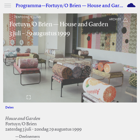
M
Programma—Fortuyn/O Brien — House and Garden
TENTOONSTELLING
ARCHIEF
Fortuyn/O Brien — House and Garden
3 juli – 29 augustus 1999
Delen
Facebook
Twitter
House and Garden
Fortuyn/O Brien
zaterdag 3 juli - zondag 29 augustus 1999
—Deelnemers