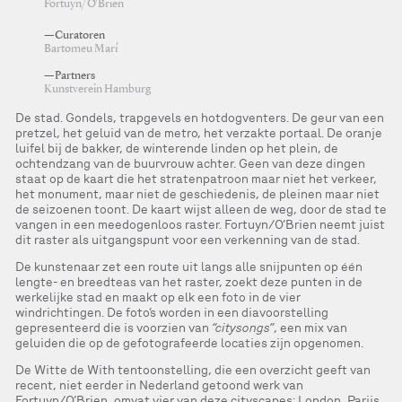
Fortuyn/O'Brien
—Curatoren
Bartomeu Marí
—Partners
Kunstverein Hamburg
De stad. Gondels, trapgevels en hotdogventers. De geur van een
pretzel, het geluid van de metro, het verzakte portaal. De oranje
luifel bij de bakker, de winterende linden op het plein, de
ochtendzang van de buurvrouw achter. Geen van deze dingen
staat op de kaart die het stratenpatroon maar niet het verkeer,
het monument, maar niet de geschiedenis, de pleinen maar niet
de seizoenen toont. De kaart wijst alleen de weg, door de stad te
vangen in een meedogenloos raster. Fortuyn/O’Brien neemt juist
dit raster als uitgangspunt voor een verkenning van de stad.
De kunstenaar zet een route uit langs alle snijpunten op één
lengte- en breedteas van het raster, zoekt deze punten in de
werkelijke stad en maakt op elk een foto in de vier
windrichtingen. De foto’s worden in een diavoorstelling
gepresenteerd die is voorzien van
“citysongs”
, een mix van
geluiden die op de gefotografeerde locaties zijn opgenomen.
De Witte de With tentoonstelling, die een overzicht geeft van
recent, niet eerder in Nederland getoond werk van
Fortuyn/O’Brien, omvat vier van deze cityscapes: London, Parijs,