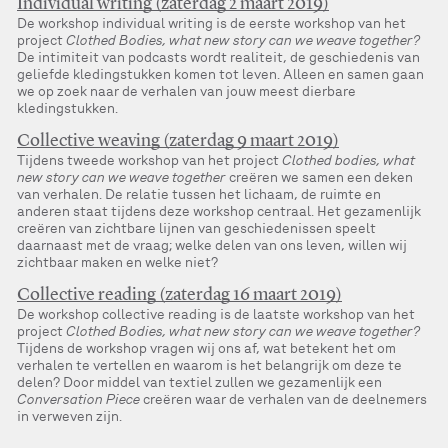
Individual writing (zaterdag 2 maart 2019)
De workshop individual writing is de eerste workshop van het
project
Clothed Bodies, what new story can we weave together?
De intimiteit van podcasts wordt realiteit, de geschiedenis van
geliefde kledingstukken komen tot leven. Alleen en samen gaan
we op zoek naar de verhalen van jouw meest dierbare
kledingstukken.
Collective weaving (zaterdag 9 maart 2019)
Tijdens tweede workshop van het project
Clothed bodies, what
new story can we weave together
creëren we samen een deken
van verhalen. De relatie tussen het lichaam, de ruimte en
anderen staat tijdens deze workshop centraal. Het gezamenlijk
creëren van zichtbare lijnen van geschiedenissen speelt
daarnaast met de vraag; welke delen van ons leven, willen wij
zichtbaar maken en welke niet?
Collective reading (zaterdag 16 maart 2019)
De workshop collective reading is de laatste workshop van het
project
Clothed Bodies, what new story can we weave together?
Tijdens de workshop vragen wij ons af, wat betekent het om
verhalen te vertellen en waarom is het belangrijk om deze te
delen? Door middel van textiel zullen we gezamenlijk een
Conversation Piece
creëren waar de verhalen van de deelnemers
in verweven zijn.