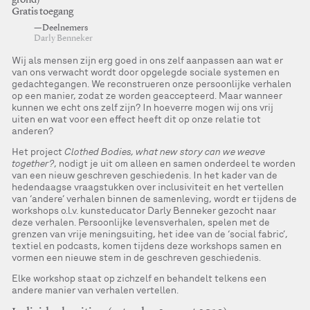
grond)
Gratis toegang
—Deelnemers
Darly Benneker
Wij als mensen zijn erg goed in ons zelf aanpassen aan wat er
van ons verwacht wordt door opgelegde sociale systemen en
gedachtegangen. We reconstrueren onze persoonlijke verhalen
op een manier, zodat ze worden geaccepteerd. Maar wanneer
kunnen we echt ons zelf zijn? In hoeverre mogen wij ons vrij
uiten en wat voor een effect heeft dit op onze relatie tot
anderen?
Het project
Clothed Bodies, what new story can we weave
together?
, nodigt je uit om alleen en samen onderdeel te worden
van een nieuw geschreven geschiedenis. In het kader van de
hedendaagse vraagstukken over inclusiviteit en het vertellen
van ‘andere’ verhalen binnen de samenleving, wordt er tijdens de
workshops o.l.v. kunsteducator Darly Benneker gezocht naar
deze verhalen. Persoonlijke levensverhalen, spelen met de
grenzen van vrije meningsuiting, het idee van de ‘social fabric’,
textiel en podcasts, komen tijdens deze workshops samen en
vormen een nieuwe stem in de geschreven geschiedenis.
Elke workshop staat op zichzelf en behandelt telkens een
andere manier van verhalen vertellen.