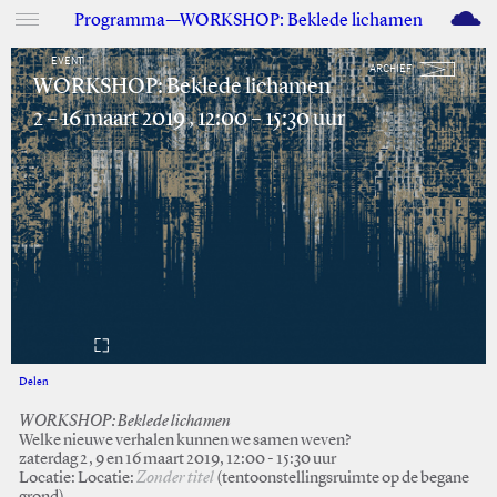
M
Programma—WORKSHOP: Beklede lichamen
EVENT
ARCHIEF
WORKSHOP: Beklede lichamen
2 – 16 maart 2019 , 12:00 – 15:30 uur
Delen
Facebook
Twitter
WORKSHOP: Beklede lichamen
Welke nieuwe verhalen kunnen we samen weven?
zaterdag 2, 9 en 16 maart 2019, 12:00 - 15:30 uur
Locatie: Locatie:
Zonder titel
(tentoonstellingsruimte op de begane