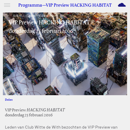
M
Programma—VIP Preview HACKING HABITAT
EVENT — CLUB WITTE DE WITH
ARCHIEF
VIP Preview HACKING HABITAT
donderdag 25 februari 2016
Delen
Facebook
Twitter
VIP Preview
HACKING HABITAT
donderdag 25 februari 2016
Leden van Club Witte de With bezochten de VIP Preview van